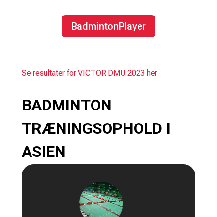
BadmintonPlayer
Se resultater for VICTOR DMU 2023 her
BADMINTON
TRÆNINGSOPHOLD I
ASIEN